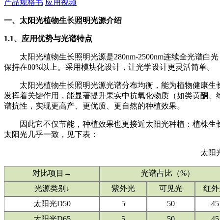
产品规格书
应用视频
一、太阳光植物生长照明光源介绍
1.1、应用优势与光谱特点
太阳光植物生长照明光源是280nm-2500nm连续全光
保持在80%以上。采用模块化设计，让光学设计更灵活简单。
太阳光植物生长照明光源光谱分布均衡，能为植物健康生
发挥着关键作用，能显著提升果实中抗氧化物质（如类黄酮、
谱抗性，实现更高产、更优质、更自然的种植效果。
因此它不仅节能，种植效果也更接近太阳光种植：植株生长
太阳光几乎一致，见下表：
太阳
对比项目→
光谱占比（%）
光源类别↓
紫外光
可见光
红外
太阳光D50
5
50
45
太阳光D65
5
50
45