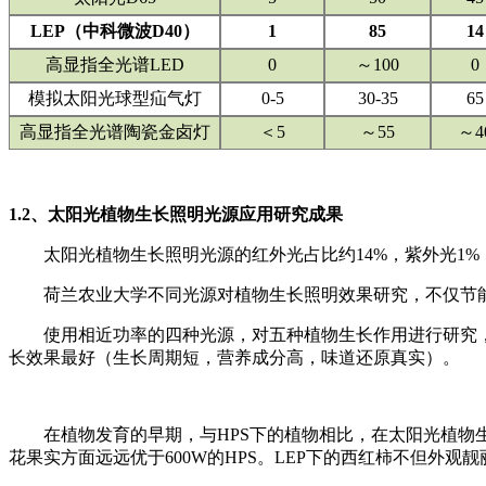
LEP（中科微波D40）
1
85
14
高显指全光谱LED
0
～100
0
模拟太阳光球型疝气灯
0-5
30-35
65
高显指全光谱陶瓷金卤灯
＜5
～55
～4
1.2、太阳光植物生长照明光源应用研究成果
太阳光植物生长照明光源的红外光占比约14%，紫外光1
荷兰农业大学不同光源对植物生长照明效果研究，不仅节
使用相近功率的四种光源，对五种植物生长作用进行研究
长效果最好（生长周期短，营养成分高，味道还原真实）。
在植物发育的早期，与HPS下的植物相比，在太阳光植物生
花果实方面远远优于600W的HPS。LEP下的西红柿不但外