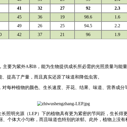
41
32
27
92
2.3
45
36
19
98.6
1.6
49
26
25
94.5
2.2
0
42
37
21
96
1.9
%，主要为紫外A和B，能为生物提供成长所必需的光照质量与能
能、提高了产量，而且真实还原了味道和降低虫害。
，对每种植物的颜色、生长速度、开花、结果、味道、营养成分等
长照明光源（LEP）下的植物具有更为紧密的节间距，生长得更
观靓丽、个体大小匀称，而且味道也特别的浓郁。此外，植物上没