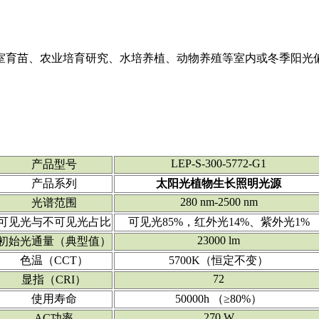
室育苗、农业培育研究、水培养植、动物养殖等室内或冬季阳光
LEP-S-300-5772-G1
产品型号
产品系列
太阳光植物生长照明光源
280 nm-2500 nm
光谱范围
可见光与不可见光占比
可见光85%，红外光14%、紫外光1%
23000 lm
初始光通量（典型值）
色温（CCT）
5700K（恒定不变）
72
显指（CRI）
使用寿命
50000h （≥80%）
270 W
AC功率