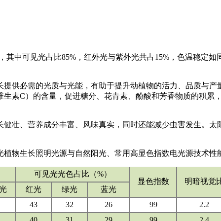
谱白光，其中可见光占比85%，红外光与紫外光共占15%，色温稳定
长提供必需的光质与光能，有助于提升动植物的活力、品质与产
维生素C）的含量，促进糖分、花青素、酚酸和芳香物质的积累
健壮、营养成分丰富、风味真实，同时还能减少虫害发生。太阳光植
光植物生长照明光源
与自然阳光、常用高显色指数电光源技术性
可见光光色占比（%）
显色指数
明暗视觉
光
红光
绿光
蓝光
43
32
26
99
2.2
40
31
29
99
2.4