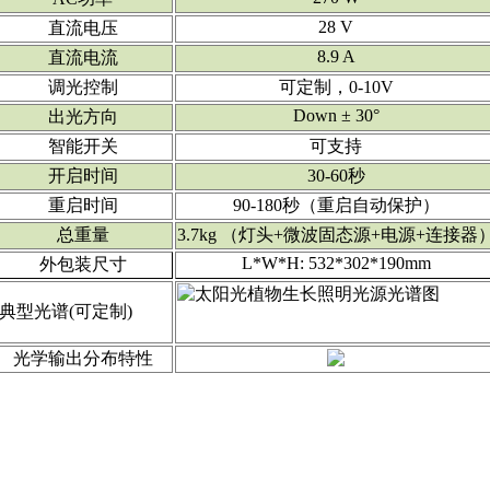
28 V
直流电压
8.9 A
直流电流
调光控制
可定制，0-10V
Down ± 30°
出光方向
智能开关
可支持
开启时间
30-60秒
重启时间
90-180秒（重启自动保护）
总重量
3.7kg （灯头+微波固态源+电源+连接器
L*W*H: 532*302*190mm
外包装尺寸
典型光谱(可定制)
光学输出分布特性